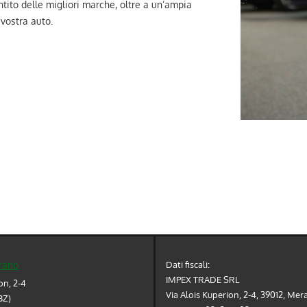
tito delle migliori marche, oltre a un’ampia
 vostra auto.
Dati fiscali:
rano
IMPEX TRADE SRL
on, 2-4
Via Alois Kuperion, 2-4, 39012, Mer
BZ)