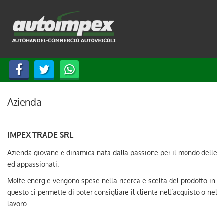
HOME
LISTA VEICOLI
ACQUISTIAMO USATO
ASSISTENZA
Azienda
CONTATTI
IMPEX TRADE SRL
Azienda giovane e dinamica nata dalla passione per il mondo delle 
LINGUA:
ed appassionati.
Molte energie vengono spese nella ricerca e scelta del prodotto in
ITALIANO
questo ci permette di poter consigliare il cliente nell’acquisto o nel
DEUTSCH
lavoro.