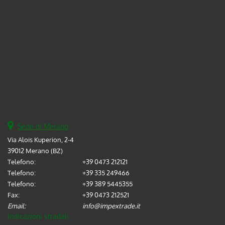
Sede di Merano
Via Alois Kuperion, 2-4
39012 Merano (BZ)
Telefono:
+39 0473 212121
Telefono:
+39 335 249466
Telefono:
+39 389 5445355
Fax:
+39 0473 212521
Email:
info@impextrade.it
Indicazioni stradali