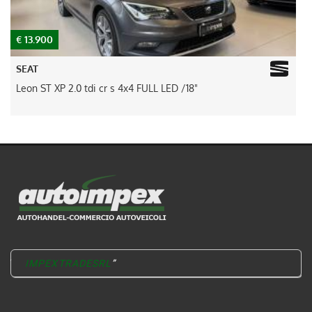
€ 13.900
€
SEAT
Leon ST XP 2.0 tdi cr s 4x4 FULL LED /18"
D
IMPEXTRADESRL