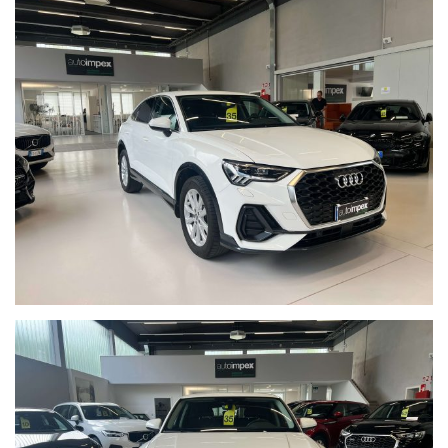
MAI INCIDENTATA, KM GARANTITI E TAGLIANDATI, GARANZIA 12
MESI, PARI AL NUOVO,WIR SPRECHEN DEUTSCH, WE SPEAK
ENGLISH. RISERVA DI INTERVENDITA E/O ERRORI DI SCRITTURA
IL TEAM DI AUTOIMPEX È LIETO DI DARVI IL BENVENUTO
PRESSO LA SEDE A MERANO IN VIA ALOIS KUPERION 2-4
VISITATE IL NOSTRO SITO WWW.AUTOIMPEX.IT *
PER QUESTA VETTURA IN OGGETTO CONTATTARE SIG.
** KRONAUER TEL : 389-544-5355
AUDI Q3 SPORTBACK 35 TFSI SPORT 150CV MILDHYBRID S-
TRONIC SPORT
BIANCO
INTERNI IN TESSUTO ANTRACITE
SEDILI ANTERIORI SPORTIVI
SEDILI RISCALDABILI
RISCALDATORE AUSILIARIO/WEBASTO CON TELECOMANDO E
TIMER
ABBAGLIANTI AUTOMATICI
KEYLESS ENTRY&GO
SENSORI DI PARCHEGGIO ANT/POST
GANCIO TRAINO ESTRAIBILE MONTATO IN FABBRICA