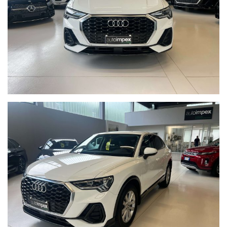
FARI FULL LED ANTERIORI POSTERIORI CON FRECCE
DINAMICHE
APPLE CARPLAY/ANDROID AUTO
AVVISO COLLISSIONE CON FRENATA ASSISTITA
CONTROLLO ELETTRONICO CORSIA
CRUISE CONTROL ADATTIVO
SENSOR DI LUCE
SENSORE DI PIOGGIA
PORTELLONE POSTERIORE ELETTRICO
VETTURA BELLISSIMA, KM GARANTITI E CERTIFICATI AUDI