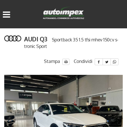
HOME
LISTA VEICOLI
AUDI Q3
Sportback 35 1.5 tfsi mhev 150cv s-
ACQUISTIAMO USATO
tronic Sport
ASSISTENZA
Stampa
Condividi
CONTATTI
LINGUA:
ITALIANO
DEUTSCH