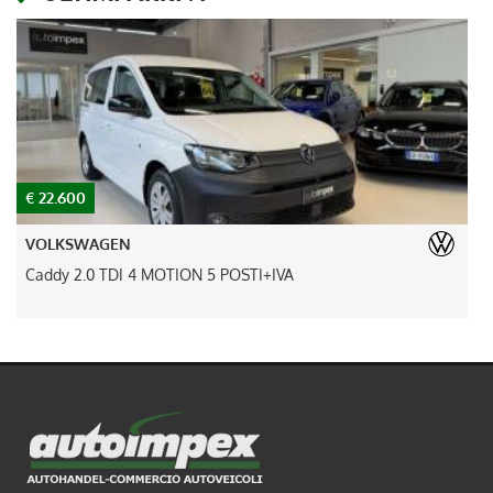
€ 22.600
€
VOLKSWAGEN
Caddy 2.0 TDI 4 MOTION 5 POSTI+IVA
A