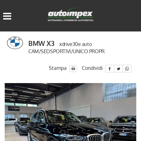
HOME
LISTA VEICOLI
BMW X3
xdrive30e auto
ACQUISTIAMO USATO
CAM/SEDSPORTIVI/UNICO PROPR.
ASSISTENZA
Stampa
Condividi
CONTATTI
LINGUA:
ITALIANO
DEUTSCH