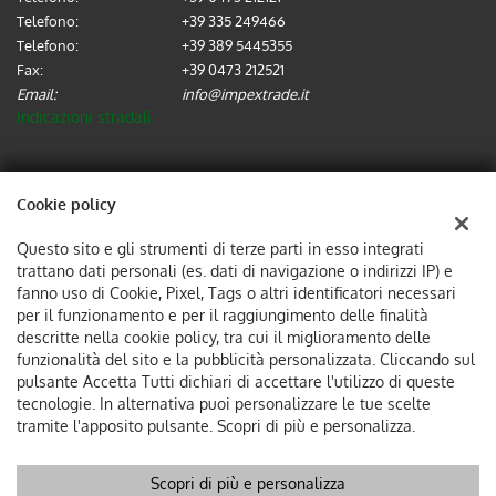
Telefono:
+39 335 249466
Telefono:
+39 389 5445355
Fax:
+39 0473 212521
Email:
info@impextrade.it
Indicazioni stradali
Dati fiscali:
Cookie policy
IMPEX TRADE SRL
Via Alois Kuperion, 2-4, 39012, Merano (BZ)
Questo sito e gli strumenti di terze parti in esso integrati
C.F/P.IVA:
02737570214
trattano dati personali (es. dati di navigazione o indirizzi IP) e
Registro delle imprese:
BZ
fanno uso di Cookie, Pixel, Tags o altri identificatori necessari
per il funzionamento e per il raggiungimento delle finalità
descritte nella cookie policy, tra cui il miglioramento delle
funzionalità del sito e la pubblicità personalizzata. Cliccando sul
pulsante Accetta Tutti dichiari di accettare l'utilizzo di queste
tecnologie. In alternativa puoi personalizzare le tue scelte
tramite l'apposito pulsante. Scopri di più e personalizza.
Scopri di più e personalizza
Copyright © 2026 GestionaleAuto.com S.r.l., Tutti i diritti