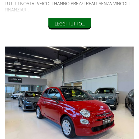
TUTTI I NOSTRI VEICOLI HANNO PREZZI REALI SENZA VINCOLI
FINANZIARI.
LEGGI TUTTO...
OFFRIAMO LA POSSIBILITA’ DI UNA CONSULENZA
DIRETTA(VIDEOCONFERENZA) VIA WHATSAPP O FACETIME.
VETTURA NAZIONALE, UNICO PROPRIETARIO PRECEDENTE,
GARANZIA 12 MESI ,IN OTTIMO STATO , KM GARANTITI , MAI
INCIDENTATA, WIR SPRECHEN DEUTSCH, WE SPEAK ENGLISH.
RISERVA DI INTERVENDITA E/O ERRORI DI SCRITTURA
IL TEAM DI AUTOIMPEX È LIETO DI DARVI IL BENVENUTO
PRESSO LA SEDE A MERANO IN VIA ALOIS KUPERION 2-4
VISITATE IL NOSTRO SITO WWW.AUTOIMPEX.IT *
PER QUESTA VETTURA IN OGGETTO CONTATTARE SIG DANIEL
389-544-5355
FIAT 500C 1.0 HYBRID CULT
ROSSA
CAPOTE BEIGE