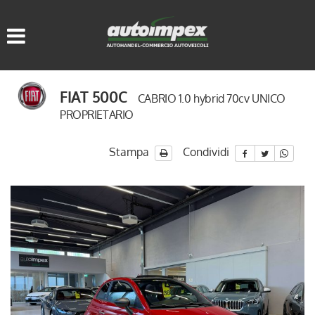
HOME
LISTA VEICOLI
FIAT 500C
CABRIO 1.0 hybrid 70cv UNICO
ACQUISTIAMO USATO
PROPRIETARIO
ASSISTENZA
Stampa
Condividi
CONTATTI
LINGUA:
ITALIANO
DEUTSCH