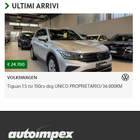
ULTIMI ARRIVI
€ 24.700
€
VOLKSWAGEN
Tiguan 1.5 tsi 150cv dsg UNICO PROPRIETARIO/36.000KM
A