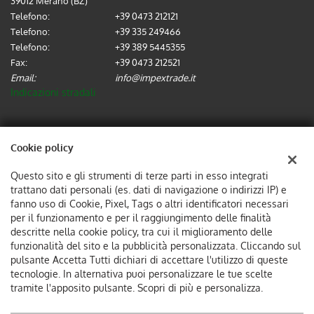
39012 Merano (BZ)
Telefono:
+39 0473 212121
Telefono:
+39 335 249466
Telefono:
+39 389 5445355
Fax:
+39 0473 212521
Email:
info@impextrade.it
Indicazioni stradali
Dati fiscali:
Cookie policy
IMPEX TRADE SRL
Via Alois Kuperion, 2-4, 39012, Merano (BZ)
Questo sito e gli strumenti di terze parti in esso integrati
C.F/P.IVA:
02737570214
trattano dati personali (es. dati di navigazione o indirizzi IP) e
Registro delle imprese:
BZ
fanno uso di Cookie, Pixel, Tags o altri identificatori necessari
per il funzionamento e per il raggiungimento delle finalità
descritte nella cookie policy, tra cui il miglioramento delle
funzionalità del sito e la pubblicità personalizzata. Cliccando sul
pulsante Accetta Tutti dichiari di accettare l'utilizzo di queste
tecnologie. In alternativa puoi personalizzare le tue scelte
tramite l'apposito pulsante. Scopri di più e personalizza.