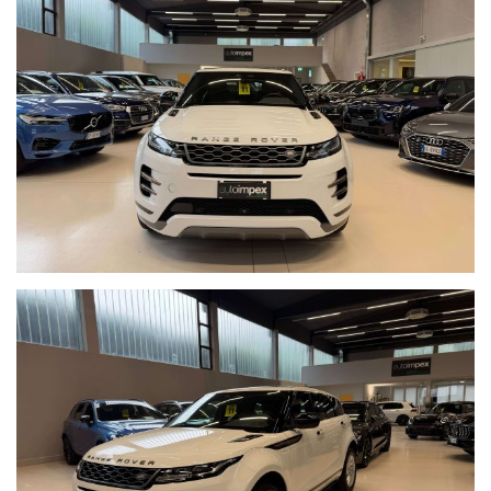
SEDILI ANTERIORI REGOLABILI ELETTRICAMENTE
FARI ANTINEBBIA ANTERIORI
APPLE CARPLAY
ANDROID AUTO
CONTROLLO ELETTRONICO CORSIA
FRENATA DI EMERGENZA ASSIST.
SISTEMA DI NAVIGAZIONE
SENSORE DI LUCE
SENSORE DI PIOGGIA
VETTURA BELLISSIMA, IN OTTIMO STATO, UNICO PROPRIETARIO
PRECEDENTE