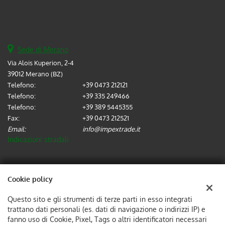
Sede di Merano
Via Alois Kuperion, 2-4
39012 Merano (BZ)
Telefono:
+39 0473 212121
Telefono:
+39 335 249466
Telefono:
+39 389 5445355
Fax:
+39 0473 212521
Email:
info@impextrade.it
Indicazioni stradali
Dati fiscali:
Cookie policy
IMPEX TRADE SRL
Via Alois Kuperion, 2-4, 39012, Merano (BZ)
Questo sito e gli strumenti di terze parti in esso integrati
C.F/P.IVA:
02737570214
trattano dati personali (es. dati di navigazione o indirizzi IP) e
Registro delle imprese:
BZ
fanno uso di Cookie, Pixel, Tags o altri identificatori necessari