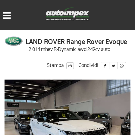
HOME
LISTA VEICOLI
LAND ROVER Range Rover Evoque
ACQUISTIAMO USATO
2.0 i4 mhev R-Dynamic awd 249cv auto
ASSISTENZA
Stampa
Condividi
CONTATTI
LINGUA:
ITALIANO
DEUTSCH