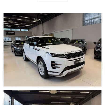
OFFRIAMO LA POSSIBILITA’ DI UNA CONSULENZA
DIRETTA(VIDEOCONFERENZA) VIA WHATSAPP O FACETIME.
UNICO PROPRIETARIO PRECEDENTE, TUTTI TAGLIANDI
UFFICIALI LAND ROVER, KM GARANTITI, IVA DEDUCIBILE,PREZZO
IVA COMPRESA ,, PREZZO ESCLUSO PASSAGGIO DI PROPRIETA.
WIR SPRECHEN DEUTSCH, WE SPEAK ENGLISH. RISERVA DI
INTERVENDITA E/O ERRORI DI SCRITTURA
* IL TEAM DI AUTOIMPEX È LIETO DI DARVI IL BENVENUTO
PRESSO LA SEDE A MERANO IN VIA ALOIS KUPERION 2-4
VISITATE IL NOSTRO SITO WWW.AUTOIMPEX.IT *
PER QUESTA VETTURA IN OGGETTO CONTATTARE SIG.
* KRONAUER TEL : 335-249466
RANGE ROVER EVOQUE P250 R-DYNAMIC MILDHYBRID AWD
BIANCO
INTERNI IN PELLE NERA
CLIMA AUTOM . BI ZONA
FARI FULL LED
TETTO PANORAMICO
TELECAMERA 360 GRADI