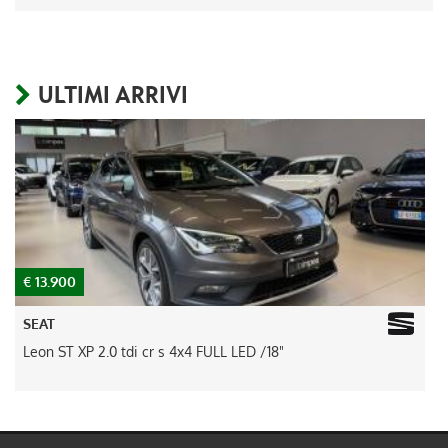
ULTIMI ARRIVI
€ 13.900
€
SEAT
Leon ST XP 2.0 tdi cr s 4x4 FULL LED /18"
D