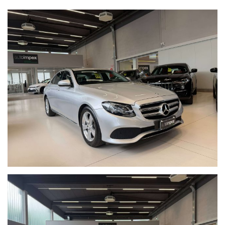
MAI INCIDENTATA, KM GARANTITI E TAGLIANDATI, GARANZIA 12
MESI, INTERAMENTE FINANZIABILE,
PARI AL NUOVO.WIR SPRECHEN DEUTSCH, WE SPEAK ENGLISH.
RISERVA DI INTERVENDITA E/O ERRORI DI SCRITTURA
* VENITE A VISITARE LA NOSTRA SEDE AUTOIMPEX A
MERANO(BZ) IN VIA ALOIS KUPERION 2-4
VISITATE IL NOSTRO SITO WWW.AUTOIMPEX.IT *
PER QUESTA VETTURA IN OGGETTO CONTATTARE SIG.
* KRONAUER TEL : 389-544-5355
MERCEDES E220D BERLINA 194CV
ARGENTO MET
INTERNI IN PELLE/TESSUTO NERO
SEDILI SPORTIVI REGOLABILI ELETTRICAMENTE
SEDILI ANTERIORI RISCALDABILI
PACCHETTO LUCI AMBIENTE PREMIUM
SISTEMA DI NAVIGAZIONE
AVVISO ANGOLO MORTO
TELECAMERA POSTERIORE
SENSORI DI PARCHEGGIO ATNT/POST
CRUISE CONTROL
FRENATA EMERGENZA ASSISTITA