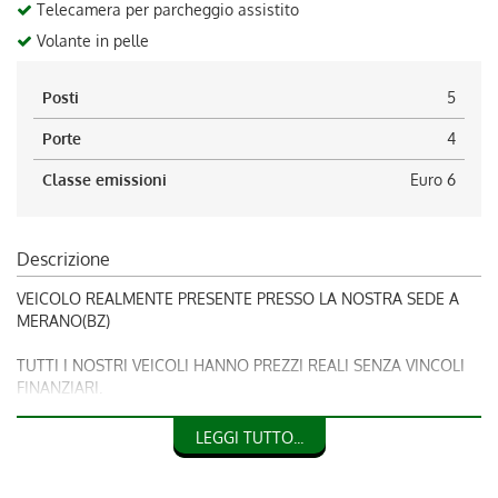
Telecamera per parcheggio assistito
Volante in pelle
Posti
5
Porte
4
Classe emissioni
Euro 6
Descrizione
VEICOLO REALMENTE PRESENTE PRESSO LA NOSTRA SEDE A
MERANO(BZ)
TUTTI I NOSTRI VEICOLI HANNO PREZZI REALI SENZA VINCOLI
FINANZIARI.
OFFRIAMO LA POSSIBILITA’ DI UNA CONSULENZA
LEGGI TUTTO...
DIRETTA(VIDEOCONFERENZA) VIA WHATSAPP O FACETIME.