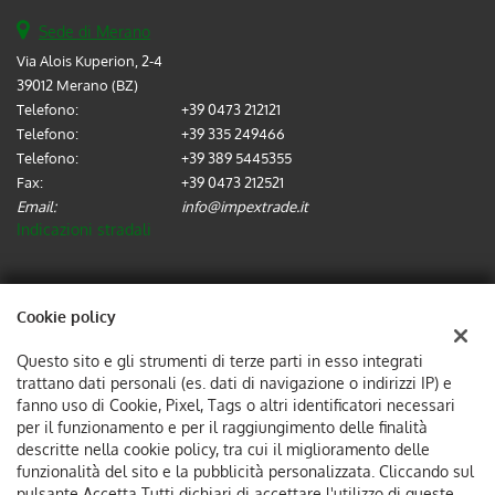
Sede di Merano
Via Alois Kuperion, 2-4
39012 Merano (BZ)
Telefono:
+39 0473 212121
Telefono:
+39 335 249466
Telefono:
+39 389 5445355
Fax:
+39 0473 212521
Email:
info@impextrade.it
Indicazioni stradali
Dati fiscali:
Cookie policy
IMPEX TRADE SRL
Via Alois Kuperion, 2-4, 39012, Merano (BZ)
Questo sito e gli strumenti di terze parti in esso integrati
C.F/P.IVA:
02737570214
trattano dati personali (es. dati di navigazione o indirizzi IP) e
fanno uso di Cookie, Pixel, Tags o altri identificatori necessari
Registro delle imprese:
BZ
per il funzionamento e per il raggiungimento delle finalità
descritte nella cookie policy, tra cui il miglioramento delle
funzionalità del sito e la pubblicità personalizzata. Cliccando sul
pulsante Accetta Tutti dichiari di accettare l'utilizzo di queste