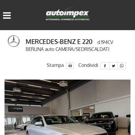
HOME
LISTA VEICOLI
MERCEDES-BENZ E 220
d 194CV
ACQUISTIAMO USATO
BERLINA auto CAMERA/SEDRISCALDATI
ASSISTENZA
Stampa
Condividi
CONTATTI
LINGUA:
ITALIANO
DEUTSCH