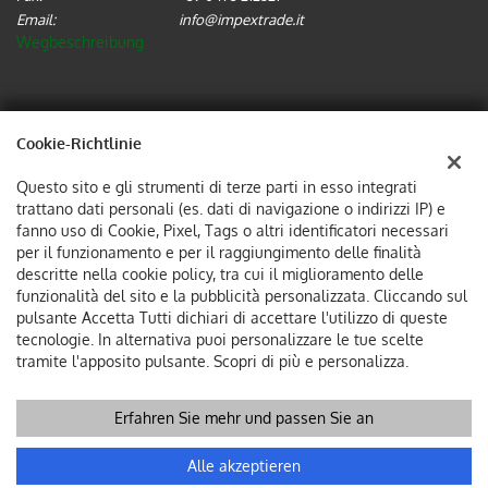
Email:
info@impextrade.it
Wegbeschreibung
Steuerdaten:
IMPEX TRADE SRL
Cookie-Richtlinie
Via Alois Kuperion, 2-4, 39012, Merano (BZ)
Questo sito e gli strumenti di terze parti in esso integrati
Steuernummer und MwSt:
02737570214
trattano dati personali (es. dati di navigazione o indirizzi IP) e
Unternehmensregister:
BZ
fanno uso di Cookie, Pixel, Tags o altri identificatori necessari
per il funzionamento e per il raggiungimento delle finalità
descritte nella cookie policy, tra cui il miglioramento delle
funzionalità del sito e la pubblicità personalizzata. Cliccando sul
pulsante Accetta Tutti dichiari di accettare l'utilizzo di queste
tecnologie. In alternativa puoi personalizzare le tue scelte
tramite l'apposito pulsante. Scopri di più e personalizza.
Copyright © 2026 GestionaleAuto.com S.r.l., Alle Rechte
Erfahren Sie mehr und passen Sie an
vorbehalten -
Lesen Sie die Datenschutzerklärung
-
Cookie
Richtlinie
Website erstellt von:
GestionaleAuto.com
Alle akzeptieren