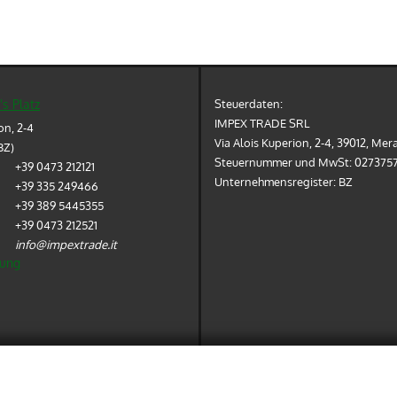
Steuerdaten:
s Platz
IMPEX TRADE SRL
on, 2-4
Via Alois Kuperion, 2-4, 39012, Mer
BZ)
Steuernummer und MwSt:
0273757
+39 0473 212121
Unternehmensregister:
BZ
+39 335 249466
+39 389 5445355
+39 0473 212521
info@impextrade.it
ung