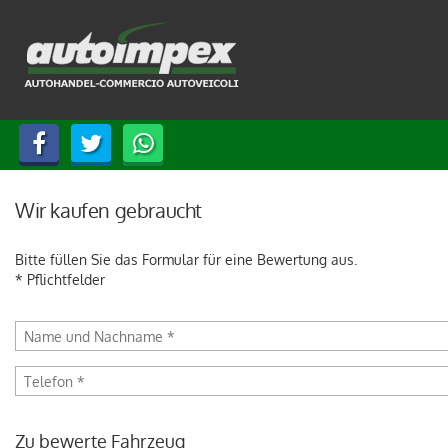
HOME
FAHRZEUGLISTE
WIR KAUFEN GEBRAUCHT
SERVICE
Wir kaufen gebraucht
Bitte füllen Sie das Formular für eine Bewertung aus.
KONTAKTE
* Pflichtfelder
SPRACHE:
ITALIANO
DEUTSCH
Zu bewerte Fahrzeug