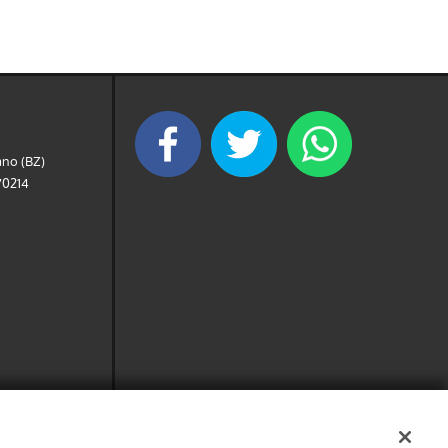
ano (BZ)
0214