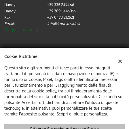
Handy:
+39 335 249466
Handy:
+39 389 5445355
Fax:
+39 0473 212521
Email:
info@impextrade.it
Wegbeschreibung
Steuerdaten:
Cookie-Richtlinie
IMPEX TRADE SRL
Via Alois Kuperion, 2-4, 39012, Merano (BZ)
Questo sito e gli strumenti di terze parti in esso integrati
Steuernummer und MwSt:
02737570214
trattano dati personali (es. dati di navigazione o indirizzi IP) e
Unternehmensregister:
BZ
fanno uso di Cookie, Pixel, Tags o altri identificatori necessari
per il funzionamento e per il raggiungimento delle finalità
descritte nella cookie policy, tra cui il miglioramento delle
funzionalità del sito e la pubblicità personalizzata. Cliccando sul
pulsante Accetta Tutti dichiari di accettare l'utilizzo di queste
tecnologie. In alternativa puoi personalizzare le tue scelte
tramite l'apposito pulsante. Scopri di più e personalizza.
Copyright © 2026 GestionaleAuto.com S.r.l., Alle Rechte
Erfahren Sie mehr und passen Sie an