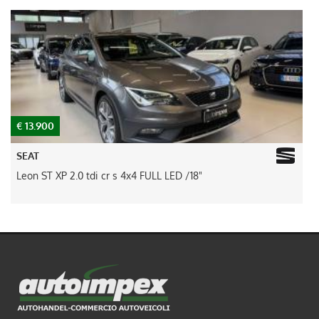
€ 13.900
€
SEAT
Leon ST XP 2.0 tdi cr s 4x4 FULL LED /18"
D