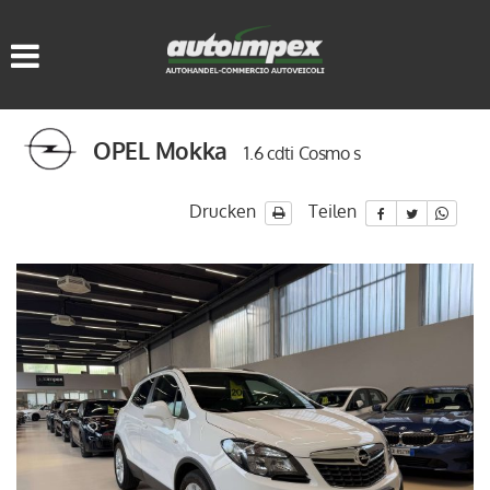
HOME
FAHRZEUGLISTE
OPEL Mokka
1.6 cdti Cosmo s
WIR KAUFEN GEBRAUCHT
Drucken
Teilen
SERVICE
KONTAKTE
SPRACHE:
ITALIANO
DEUTSCH