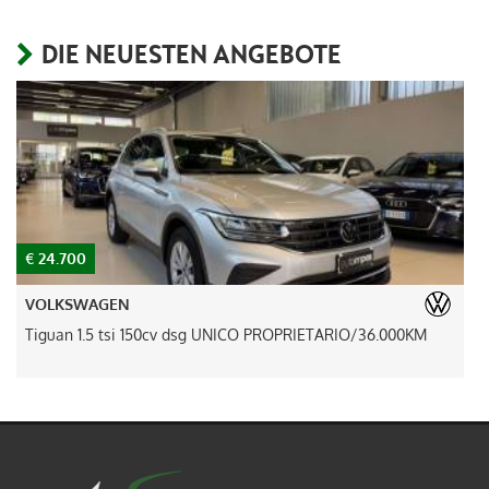
DIE NEUESTEN ANGEBOTE
€ 24.700
€
VOLKSWAGEN
Tiguan 1.5 tsi 150cv dsg UNICO PROPRIETARIO/36.000KM
A