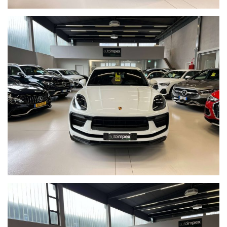
INTERNI NERI
VOLANTE SPORTIVO GT RISCALD.
SEDILI ANT/POST RISCALD.
RISCALDAMENTO WEBASTO
GANCIO TRAINO
OROLOGIO
PASM
TELEACAM POSTERIORE
SENSORI DI PARCHEGGIO ANT/POST
RADIO DIGITALE DAB
CERCHI DA 20" CON PINZE ROSSE
FARI FULL LED