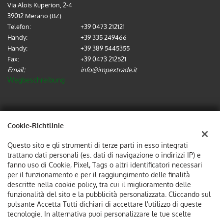
Via Alois Kuperion, 2-4
39012 Merano (BZ)
Telefon:
+39 0473 212121
Handy:
+39 335 249466
Handy:
+39 389 5445355
Fax:
+39 0473 212521
Email:
info@impextrade.it
Wegbeschreibung
Steuerdaten:
IMPEX TRADE SRL
Cookie-Richtlinie
Via Alois Kuperion, 2-4, 39012, Merano (BZ)
Questo sito e gli strumenti di terze parti in esso integrati
Steuernummer und MwSt:
02737570214
trattano dati personali (es. dati di navigazione o indirizzi IP) e
Unternehmensregister:
BZ
fanno uso di Cookie, Pixel, Tags o altri identificatori necessari
per il funzionamento e per il raggiungimento delle finalità
descritte nella cookie policy, tra cui il miglioramento delle
funzionalità del sito e la pubblicità personalizzata. Cliccando sul
pulsante Accetta Tutti dichiari di accettare l'utilizzo di queste
tecnologie. In alternativa puoi personalizzare le tue scelte