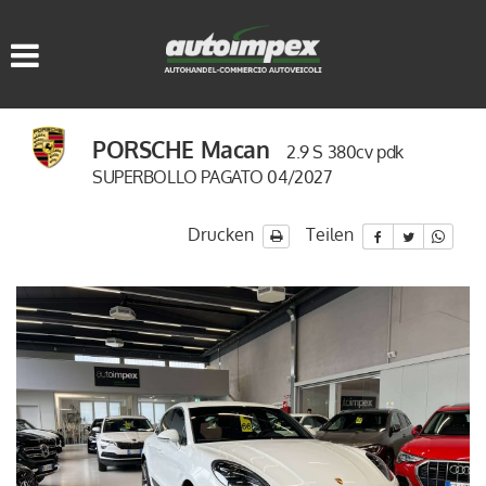
HOME
FAHRZEUGLISTE
PORSCHE Macan
2.9 S 380cv pdk
WIR KAUFEN GEBRAUCHT
SUPERBOLLO PAGATO 04/2027
SERVICE
Drucken
Teilen
KONTAKTE
SPRACHE:
ITALIANO
DEUTSCH