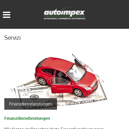
HOME
FAHRZEUGLISTE
Servizi
WIR KAUFEN GEBRAUCHT
SERVICE
KONTAKTE
SPRACHE:
Finanzdienstleistungen
ITALIANO
Finanzdienstleistungen
DEUTSCH