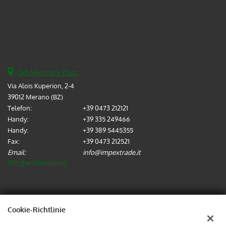
Ort Merano's Platz
Via Alois Kuperion, 2-4
39012 Merano (BZ)
Telefon:
+39 0473 212121
Handy:
+39 335 249466
Handy:
+39 389 5445355
Fax:
+39 0473 212521
Email:
info@impextrade.it
Wegbeschreibung
Steuerdaten:
IMPEX TRADE SRL
Cookie-Richtlinie
Via Alois Kuperion, 2-4, 39012, Merano (BZ)