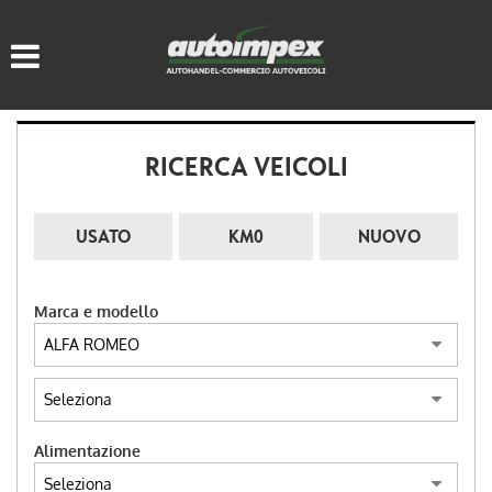
HOME
LISTA VEICOLI
RICERCA VEICOLI
ACQUISTIAMO USATO
ASSISTENZA
USATO
KM0
NUOVO
CONTATTI
Marca e modello
LINGUA:
ITALIANO
Alimentazione
DEUTSCH