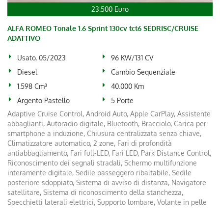
23.500 Euro
ALFA ROMEO Tonale 1.6 Sprint 130cv tct6 SEDRISC/CRUISE
ADATTIVO
Usato, 05/2023
96 KW/131 CV
Diesel
Cambio Sequenziale
1.598 Cm³
40.000 Km
Argento Pastello
5 Porte
Adaptive Cruise Control, Android Auto, Apple CarPlay, Assistente
abbaglianti, Autoradio digitale, Bluetooth, Bracciolo, Carica per
smartphone a induzione, Chiusura centralizzata senza chiave,
Climatizzatore automatico, 2 zone, Fari di profondità
antiabbagliamento, Fari full-LED, Fari LED, Park Distance Control,
Riconoscimento dei segnali stradali, Schermo multifunzione
interamente digitale, Sedile passeggero ribaltabile, Sedile
posteriore sdoppiato, Sistema di avviso di distanza, Navigatore
satellitare, Sistema di riconoscimento della stanchezza,
Specchietti laterali elettrici, Supporto lombare, Volante in pelle