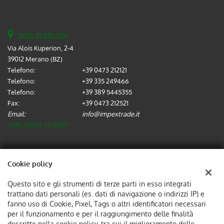
Sede di Merano
Via Alois Kuperion, 2-4
39012 Merano (BZ)
Telefono:
+39 0473 212121
Telefono:
+39 335 249466
Telefono:
+39 389 5445355
Fax:
+39 0473 212521
Email:
info@impextrade.it
Indicazioni stradali
Dati fiscali:
Cookie policy
IMPEX TRADE SRL
Via Alois Kuperion, 2-4, 39012, Merano (BZ)
Questo sito e gli strumenti di terze parti in esso integrati
C.F/P.IVA:
02737570214
trattano dati personali (es. dati di navigazione o indirizzi IP) e
Registro delle imprese:
fanno uso di Cookie, Pixel, Tags o altri identificatori necessari
BZ
per il funzionamento e per il raggiungimento delle finalità
descritte nella cookie policy, tra cui il miglioramento delle