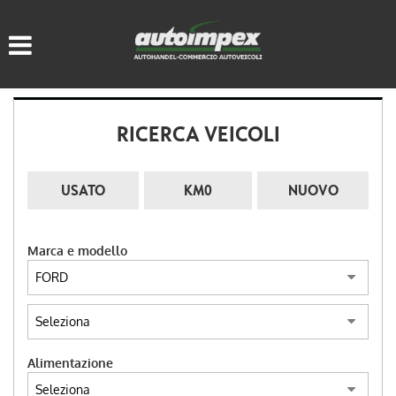
HOME
LISTA VEICOLI
RICERCA VEICOLI
ACQUISTIAMO USATO
ASSISTENZA
USATO
KM0
NUOVO
CONTATTI
Marca e modello
LINGUA:
ITALIANO
Alimentazione
DEUTSCH