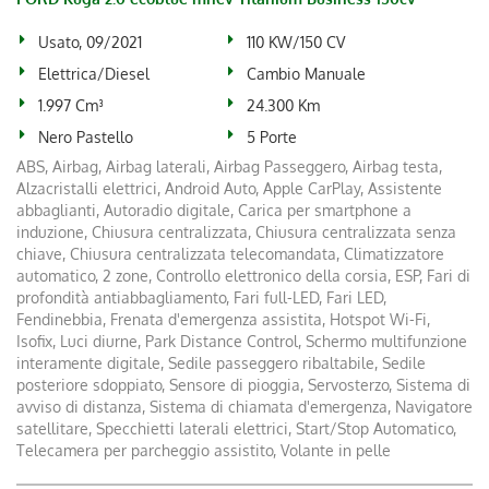
Usato, 09/2021
110 KW/150 CV
Elettrica/Diesel
Cambio Manuale
1.997 Cm³
24.300 Km
Nero Pastello
5 Porte
ABS, Airbag, Airbag laterali, Airbag Passeggero, Airbag testa,
Alzacristalli elettrici, Android Auto, Apple CarPlay, Assistente
abbaglianti, Autoradio digitale, Carica per smartphone a
induzione, Chiusura centralizzata, Chiusura centralizzata senza
chiave, Chiusura centralizzata telecomandata, Climatizzatore
automatico, 2 zone, Controllo elettronico della corsia, ESP, Fari di
profondità antiabbagliamento, Fari full-LED, Fari LED,
Fendinebbia, Frenata d'emergenza assistita, Hotspot Wi-Fi,
Isofix, Luci diurne, Park Distance Control, Schermo multifunzione
interamente digitale, Sedile passeggero ribaltabile, Sedile
posteriore sdoppiato, Sensore di pioggia, Servosterzo, Sistema di
avviso di distanza, Sistema di chiamata d'emergenza, Navigatore
satellitare, Specchietti laterali elettrici, Start/Stop Automatico,
Telecamera per parcheggio assistito, Volante in pelle