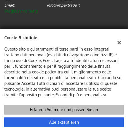
Email:
info@impextrade.it
Wegbeschreibung
Steuerdaten:
IMPEX TRADE SRL
Cookie-Richtlinie
Via Alois Kuperion, 2-4, 39012, Merano (BZ)
Questo sito e gli strumenti di terze parti in esso integrati
Steuernummer und MwSt:
02737570214
trattano dati personali (es. dati di navigazione o indirizzi IP) e
Unternehmensregister:
BZ
fanno uso di Cookie, Pixel, Tags o altri identificatori necessari
per il funzionamento e per il raggiungimento delle finalità
descritte nella cookie policy, tra cui il miglioramento delle
funzionalità del sito e la pubblicità personalizzata. Cliccando sul
pulsante Accetta Tutti dichiari di accettare l'utilizzo di queste
tecnologie. In alternativa puoi personalizzare le tue scelte
tramite l'apposito pulsante. Scopri di più e personalizza.
Copyright © 2026 GestionaleAuto.com S.r.l., Alle Rechte
Erfahren Sie mehr und passen Sie an
vorbehalten -
Lesen Sie die Datenschutzerklärung
-
Cookie
Richtlinie
Website erstellt von:
GestionaleAuto.com
Alle akzeptieren