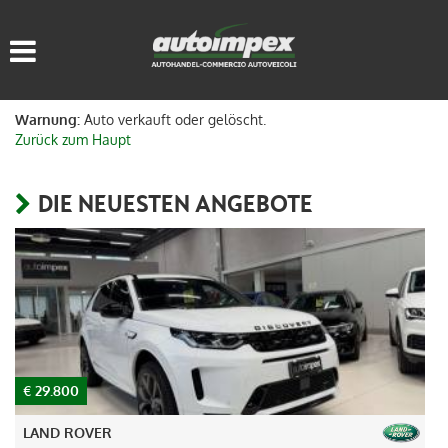
HOME
FAHRZEUGLISTE
Warnung:
Auto verkauft oder gelöscht.
Zurück zum Haupt
WIR KAUFEN GEBRAUCHT
DIE NEUESTEN ANGEBOTE
SERVICE
KONTAKTE
SPRACHE:
ITALIANO
€ 29.800
€
DEUTSCH
LAND ROVER