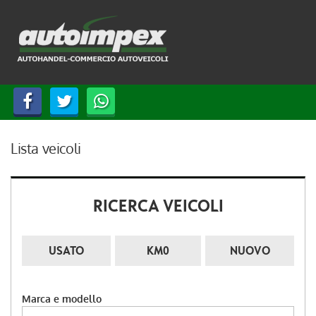
HOME
LISTA VEICOLI
ACQUISTIAMO USATO
ASSISTENZA
Lista veicoli
CONTATTI
RICERCA VEICOLI
LINGUA:
USATO
KM0
NUOVO
ITALIANO
DEUTSCH
Marca e modello