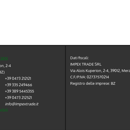
Dati fiscali:
rano
IMPEX TRADE SRL
on, 2-4
Via Alois Kuperion, 2-4, 39012, Mer
BZ)
C.F/P.IVA:
02737570214
+39 0473 212121
Registro delle imprese:
BZ
+39 335 249466
+39 389 5445355
+39 0473 212521
info@impextrade.it
adali