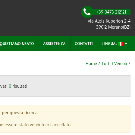
+39 0473 212121
Via Alois Kuperion 2-4
39012 Merano(BZ)
QUISTIAMO USATO
ASSISTENZA
CONTATTI
LINGUA:
Home
/
Tutti I Veicoli
/
ovati
0
risultati
 per questa ricerca
be essere stato venduto o cancellato