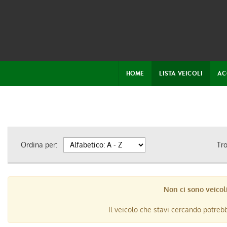
HOME
LISTA VEICOLI
AC
Ordina per:
Tr
Non ci sono veicoli
Il veicolo che stavi cercando potreb