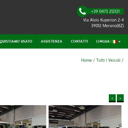
+39 0473 212121
Via Alois Kuperion 2-4
39012 Merano(BZ)
QUISTIAMO USATO
ASSISTENZA
CONTATTI
LINGUA:
Home
/
Tutti I Veicoli
/
<
>