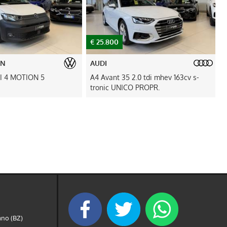
€ 43.700
BMW
2.0 tdi mhev 163cv s-
X3 xdrive20d mhev 48V Msport auto
CO PROPR.
PANORAMA/UNICO PROP
ano (BZ)