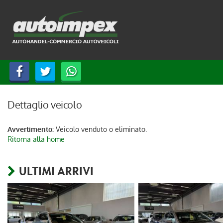
HOME
LISTA VEICOLI
ACQUISTIAMO USATO
ASSISTENZA
Dettaglio veicolo
Avvertimento:
Veicolo venduto o eliminato.
CONTATTI
Ritorna alla home
LINGUA:
ULTIMI ARRIVI
ITALIANO
DEUTSCH