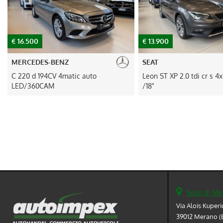
DEUTSCH
€ 13.900
€ 29.800
SEAT
LAND ROVER
Leon ST XP 2.0 tdi cr s 4x4 FULL LED
Discovery Sport 1.5 i3 p
/18"
Dynamic SE awd auto 
PROPR.
Sede di Me
Via Alois Kuperi
39012 Merano (