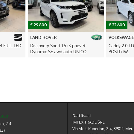
€ 22.600
€ 25.800
VOLKSWAGEN
AUDI
hev R-
Caddy 2.0 TDI 4 MOTION 5
A4 Avant 35 
UNICO
POSTI+IVA
tronic UNI
Dati fiscali:
rano
IMPEX TRADE SRL
on, 2-4
Via Alois Kuperion, 2-4, 39012, Mer
BZ)